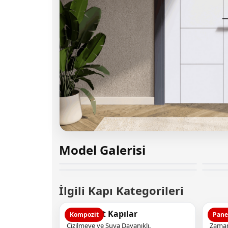
Model Galerisi
İlgili Kapı Kategorileri
Kompozit Kapılar
Pane
Kompozit
Pane
Çizilmeye ve Suya Dayanıklı.
Zaman