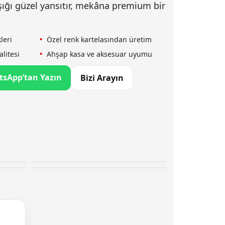
ışığı güzel yansıtır, mekâna premium bir
leri
Özel renk kartelasından üretim
litesi
Ahşap kasa ve aksesuar uyumu
sApp’tan Yazın
Bizi Arayın