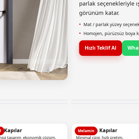
parlak seçenekleriyle 
görünüm katar.
Mat / parlak yüzey seçenek
Homojen, pürüzsüz boya ka
Hızlı Teklif Al
What
l Kapılar
Melamin Kapılar
l
Melamin
sız tasarım, ekonomik çözüm.
Minimal çizgi, hızlı üretim.