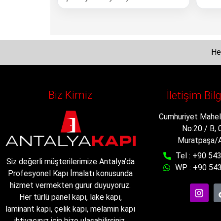
Her
Biz Kimiz
İletişim Bil
Cumhuriyet Mahell
No:20 / B,
Muratpaşa/A
Tel : +90 54
Siz değerli müşterilerimize Antalya’da
WP : +90 543
Profesyonel Kapı İmalatı konusunda
hizmet vermekten gurur duyuyoruz.
Her türlü panel kapı, lake kapı,
laminant kapı, çelik kapı, melamin kapı
ihtiyacınız için bize ulaşabilirsiniz.