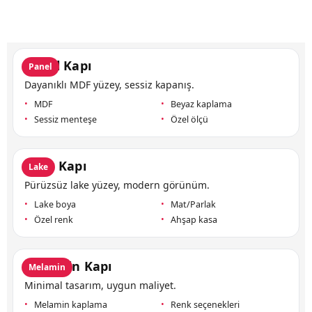
Panel Kapı
Panel
Dayanıklı MDF yüzey, sessiz kapanış.
MDF
Beyaz kaplama
Sessiz menteşe
Özel ölçü
Lake Kapı
Lake
Pürüzsüz lake yüzey, modern görünüm.
Lake boya
Mat/Parlak
Özel renk
Ahşap kasa
Melamin Kapı
Melamin
Minimal tasarım, uygun maliyet.
Melamin kaplama
Renk seçenekleri